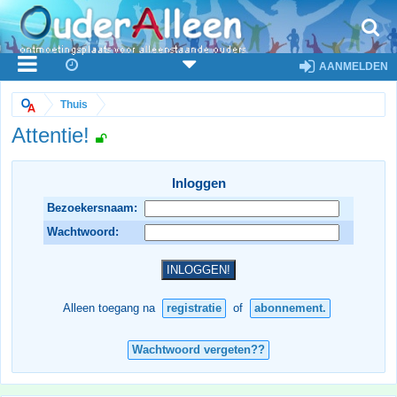
AANMELDEN
Thuis
Attentie!
Inloggen
Bezoekersnaam:
Wachtwoord:
Alleen toegang na
registratie
of
abonnement.
Wachtwoord vergeten??