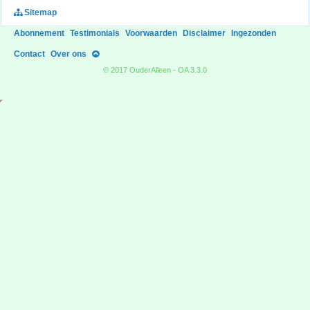
Sitemap
Abonnement
Testimonials
Voorwaarden
Disclaimer
Ingezonden
Contact
Over ons
© 2017 OuderAlleen - OA 3.3.0