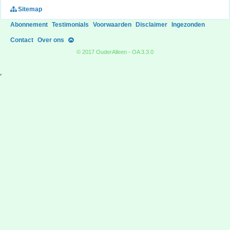
Sitemap
Abonnement
Testimonials
Voorwaarden
Disclaimer
Ingezonden
Contact
Over ons
© 2017 OuderAlleen - OA 3.3.0