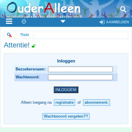
AANMELDEN
Thuis
Attentie!
Inloggen
Bezoekersnaam:
Wachtwoord:
Alleen toegang na
registratie
of
abonnement.
Wachtwoord vergeten??