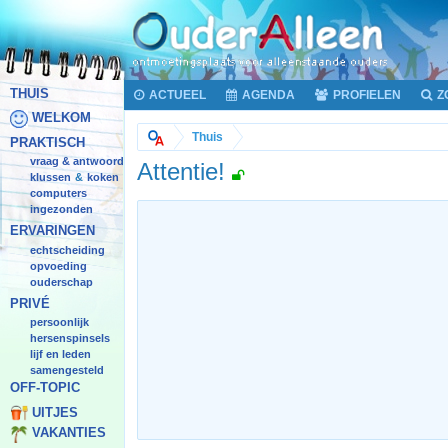
THUIS
ACTUEEL
AGENDA
PROFIELEN
Z
WELKOM
Thuis
PRAKTISCH
vraag & antwoord
Attentie!
klussen
koken
&
computers
ingezonden
ERVARINGEN
echtscheiding
opvoeding
ouderschap
PRIVÉ
persoonlijk
hersenspinsels
lijf en leden
samengesteld
OFF-TOPIC
UITJES
VAKANTIES