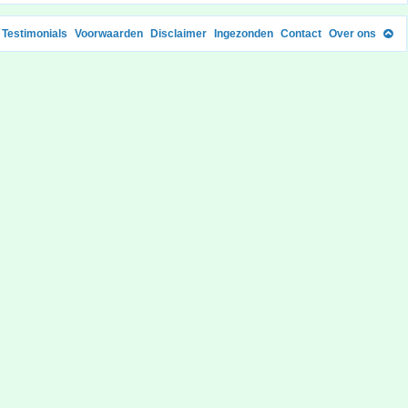
Testimonials
Voorwaarden
Disclaimer
Ingezonden
Contact
Over ons