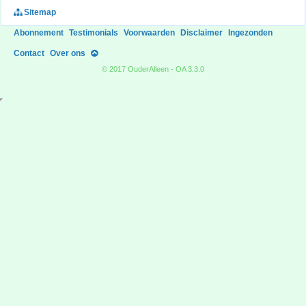
Sitemap
Abonnement
Testimonials
Voorwaarden
Disclaimer
Ingezonden
Contact
Over ons
© 2017 OuderAlleen - OA 3.3.0