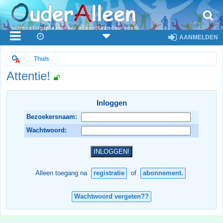
AANMELDEN
Thuis
Attentie!
Inloggen
Bezoekersnaam:
Wachtwoord:
Alleen toegang na
registratie
of
abonnement.
Wachtwoord vergeten??