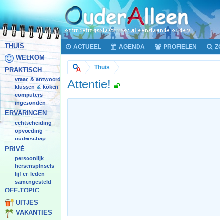
THUIS
ACTUEEL
AGENDA
PROFIELEN
Z
WELKOM
Thuis
PRAKTISCH
vraag & antwoord
Attentie!
klussen
koken
&
computers
ingezonden
ERVARINGEN
echtscheiding
opvoeding
ouderschap
PRIVÉ
persoonlijk
hersenspinsels
lijf en leden
samengesteld
OFF-TOPIC
UITJES
VAKANTIES