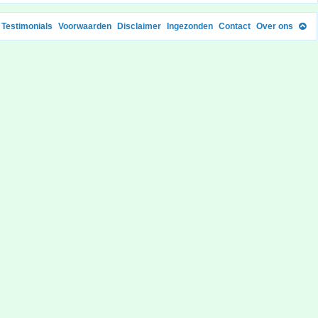
Testimonials
Voorwaarden
Disclaimer
Ingezonden
Contact
Over ons