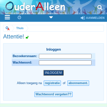
AANMELDEN
Thuis
Attentie!
Inloggen
Bezoekersnaam:
Wachtwoord:
Alleen toegang na
registratie
of
abonnement.
Wachtwoord vergeten??