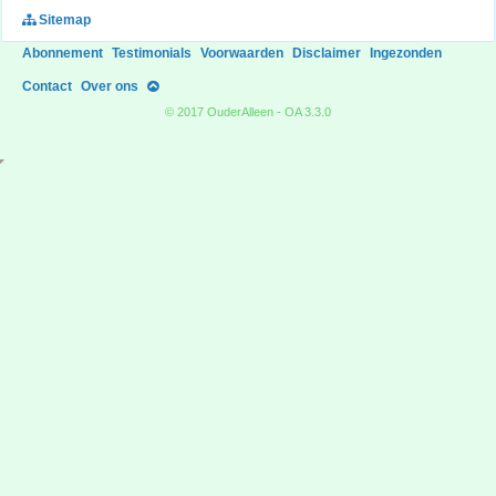
Sitemap
Abonnement
Testimonials
Voorwaarden
Disclaimer
Ingezonden
Contact
Over ons
© 2017 OuderAlleen - OA 3.3.0