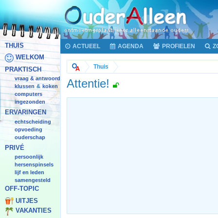
THUIS
ACTUEEL
AGENDA
PROFIELEN
Z
WELKOM
Thuis
PRAKTISCH
vraag & antwoord
Attentie!
klussen
koken
&
computers
ingezonden
ERVARINGEN
echtscheiding
opvoeding
ouderschap
PRIVÉ
persoonlijk
hersenspinsels
lijf en leden
samengesteld
OFF-TOPIC
UITJES
VAKANTIES