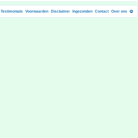
Testimonials
Voorwaarden
Disclaimer
Ingezonden
Contact
Over ons