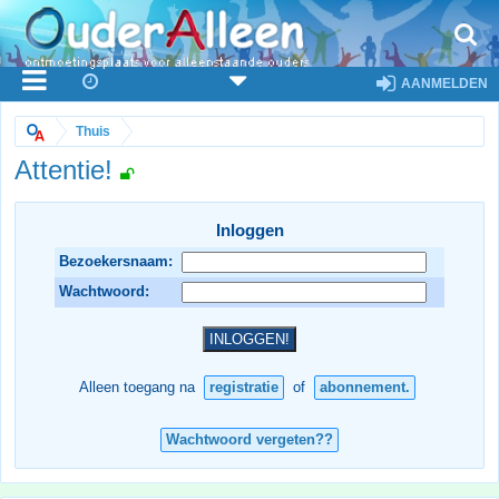
AANMELDEN
Thuis
Attentie!
Inloggen
Bezoekersnaam:
Wachtwoord:
Alleen toegang na
registratie
of
abonnement.
Wachtwoord vergeten??