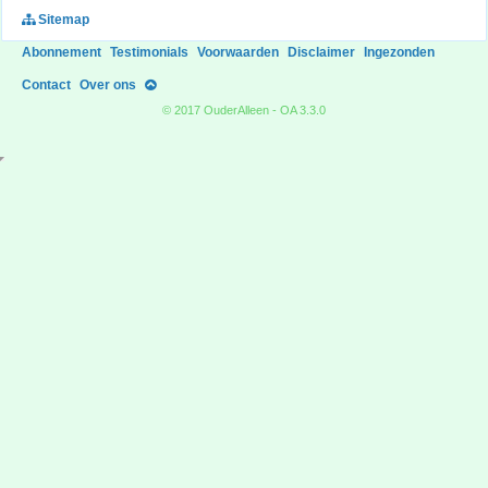
Sitemap
Abonnement
Testimonials
Voorwaarden
Disclaimer
Ingezonden
Contact
Over ons
© 2017 OuderAlleen - OA 3.3.0