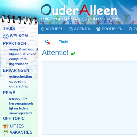
THUIS
ACTUEEL
AGENDA
PROFIELEN
Z
WELKOM
Thuis
PRAKTISCH
vraag & antwoord
Attentie!
klussen
koken
&
computers
ingezonden
ERVARINGEN
echtscheiding
opvoeding
ouderschap
PRIVÉ
persoonlijk
hersenspinsels
lijf en leden
samengesteld
OFF-TOPIC
UITJES
VAKANTIES