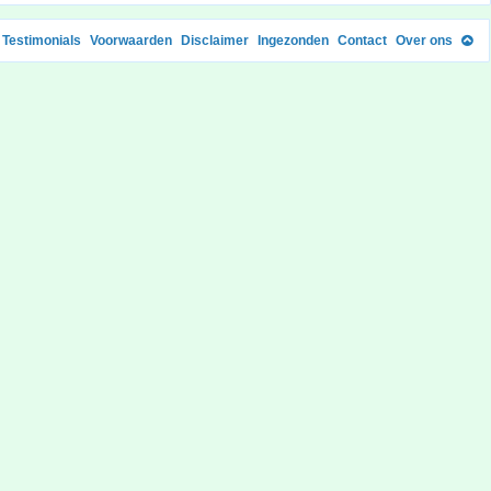
Testimonials
Voorwaarden
Disclaimer
Ingezonden
Contact
Over ons