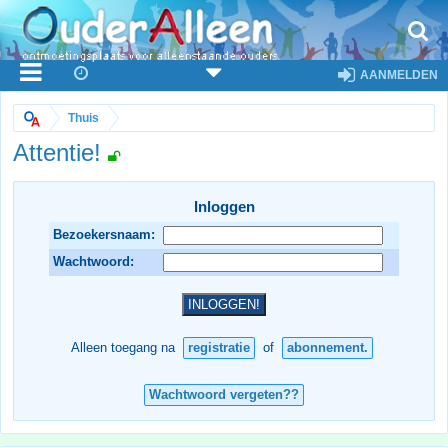
AANMELDEN
Thuis
Attentie!
Inloggen
Bezoekersnaam:
Wachtwoord:
Alleen toegang na
registratie
of
abonnement.
Wachtwoord vergeten??