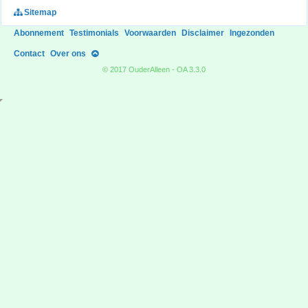
Sitemap
Abonnement
Testimonials
Voorwaarden
Disclaimer
Ingezonden
Contact
Over ons
© 2017 OuderAlleen - OA 3.3.0