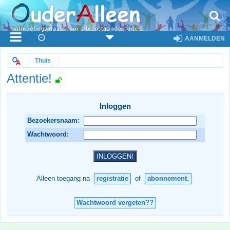
AANMELDEN
Thuis
Attentie!
Inloggen
Bezoekersnaam:
Wachtwoord:
Alleen toegang na
registratie
of
abonnement.
Wachtwoord vergeten??