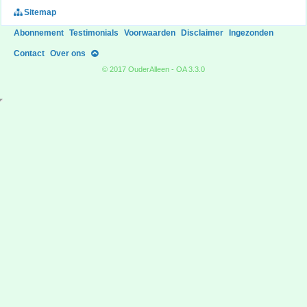
Sitemap
Abonnement
Testimonials
Voorwaarden
Disclaimer
Ingezonden
Contact
Over ons
© 2017 OuderAlleen - OA 3.3.0