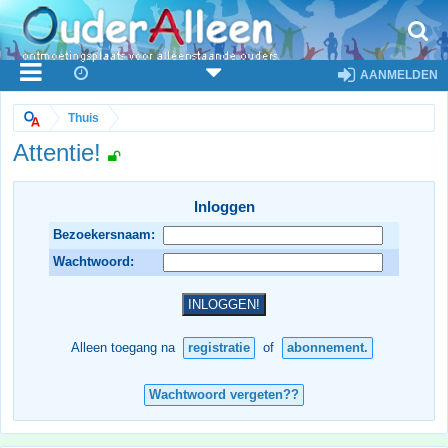
AANMELDEN
Thuis
Attentie!
Inloggen
Bezoekersnaam:
Wachtwoord:
Alleen toegang na
registratie
of
abonnement.
Wachtwoord vergeten??