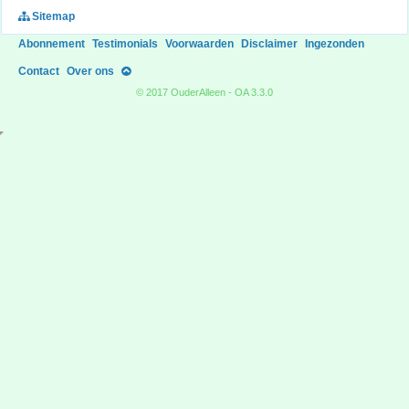
Sitemap
Abonnement
Testimonials
Voorwaarden
Disclaimer
Ingezonden
Contact
Over ons
© 2017 OuderAlleen - OA 3.3.0