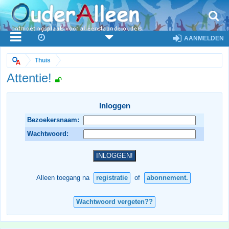
AANMELDEN
Thuis
Attentie!
Inloggen
Bezoekersnaam:
Wachtwoord:
Alleen toegang na
registratie
of
abonnement.
Wachtwoord vergeten??