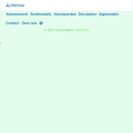
Sitemap
Abonnement
Testimonials
Voorwaarden
Disclaimer
Ingezonden
Contact
Over ons
© 2017 OuderAlleen - OA 3.3.0