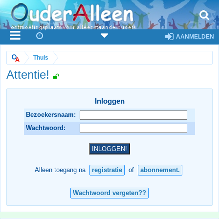
AANMELDEN
Thuis
Attentie!
Inloggen
Bezoekersnaam:
Wachtwoord:
Alleen toegang na
registratie
of
abonnement.
Wachtwoord vergeten??