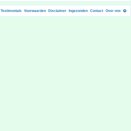
Testimonials
Voorwaarden
Disclaimer
Ingezonden
Contact
Over ons