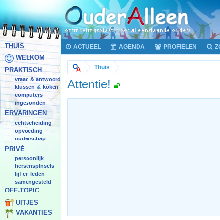
THUIS
ACTUEEL
AGENDA
PROFIELEN
Z
WELKOM
Thuis
PRAKTISCH
vraag & antwoord
Attentie!
klussen
koken
&
computers
ingezonden
ERVARINGEN
echtscheiding
opvoeding
ouderschap
PRIVÉ
persoonlijk
hersenspinsels
lijf en leden
samengesteld
OFF-TOPIC
UITJES
VAKANTIES