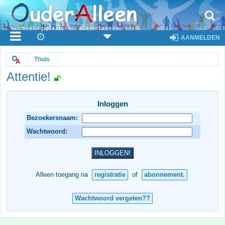
AANMELDEN
Thuis
Attentie!
Inloggen
Bezoekersnaam:
Wachtwoord:
Alleen toegang na
registratie
of
abonnement.
Wachtwoord vergeten??