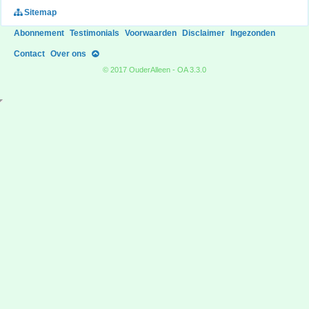
Sitemap
Abonnement
Testimonials
Voorwaarden
Disclaimer
Ingezonden
Contact
Over ons
© 2017 OuderAlleen - OA 3.3.0