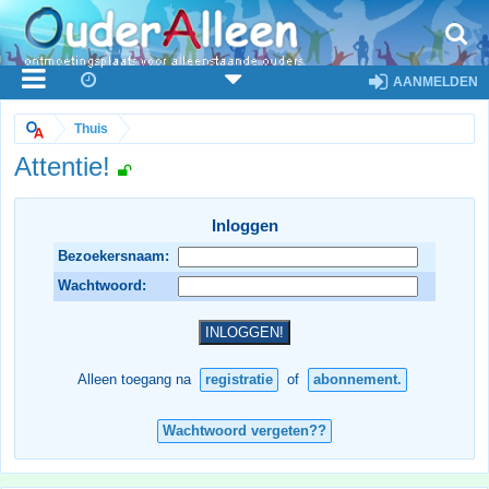
AANMELDEN
Thuis
Attentie!
Inloggen
Bezoekersnaam:
Wachtwoord:
Alleen toegang na
registratie
of
abonnement.
Wachtwoord vergeten??