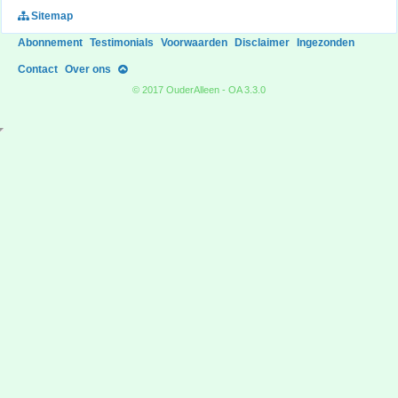
Sitemap
Abonnement
Testimonials
Voorwaarden
Disclaimer
Ingezonden
Contact
Over ons
© 2017 OuderAlleen - OA 3.3.0