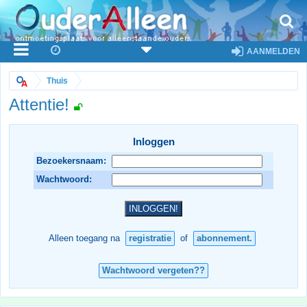
AANMELDEN
Thuis
Attentie!
Inloggen
Bezoekersnaam:
Wachtwoord:
Alleen toegang na
registratie
of
abonnement.
Wachtwoord vergeten??