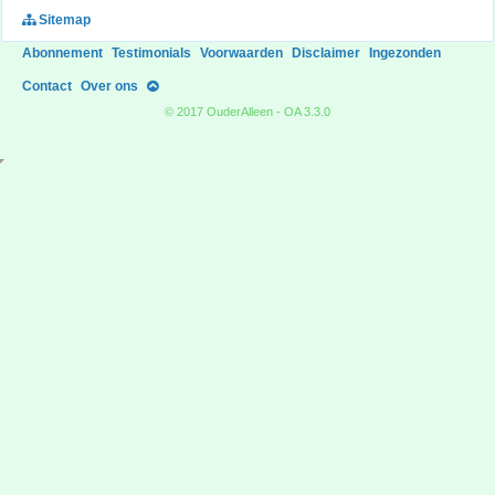
Sitemap
Abonnement
Testimonials
Voorwaarden
Disclaimer
Ingezonden
Contact
Over ons
© 2017 OuderAlleen - OA 3.3.0