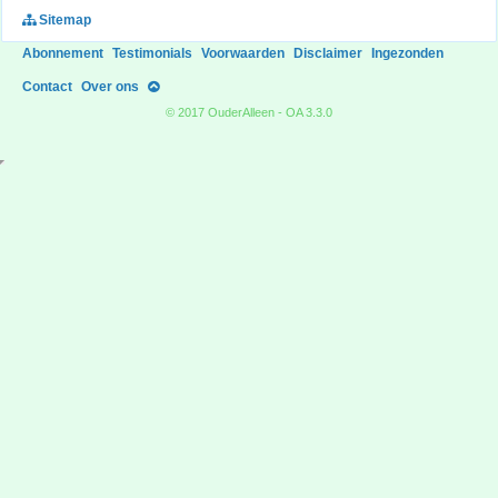
Sitemap
Abonnement
Testimonials
Voorwaarden
Disclaimer
Ingezonden
Contact
Over ons
© 2017 OuderAlleen - OA 3.3.0