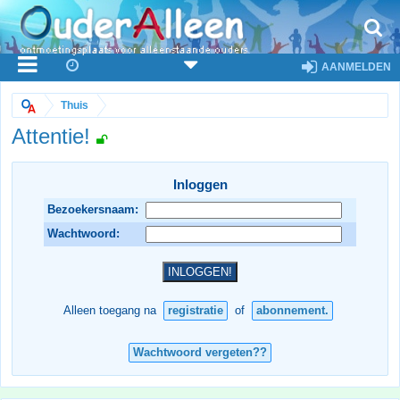
AANMELDEN
Thuis
Attentie!
Inloggen
Bezoekersnaam:
Wachtwoord:
Alleen toegang na
registratie
of
abonnement.
Wachtwoord vergeten??