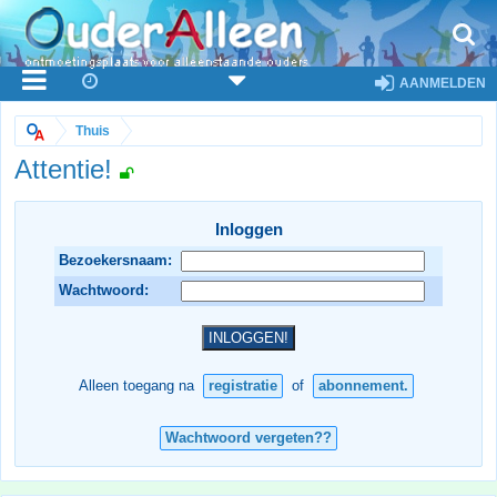
AANMELDEN
Thuis
Attentie!
Inloggen
Bezoekersnaam:
Wachtwoord:
Alleen toegang na
registratie
of
abonnement.
Wachtwoord vergeten??