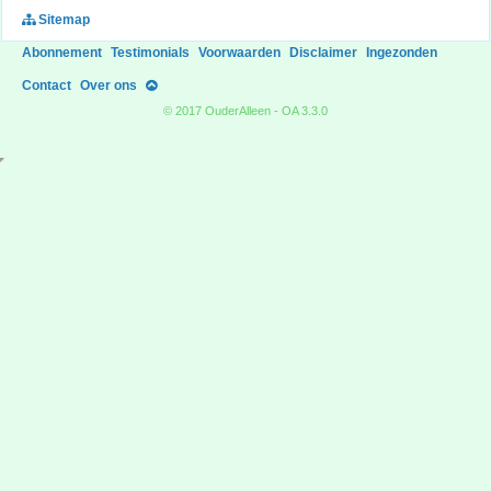
Sitemap
Abonnement
Testimonials
Voorwaarden
Disclaimer
Ingezonden
Contact
Over ons
© 2017 OuderAlleen - OA 3.3.0