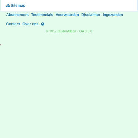
Sitemap
Abonnement
Testimonials
Voorwaarden
Disclaimer
Ingezonden
Contact
Over ons
© 2017 OuderAlleen - OA 3.3.0