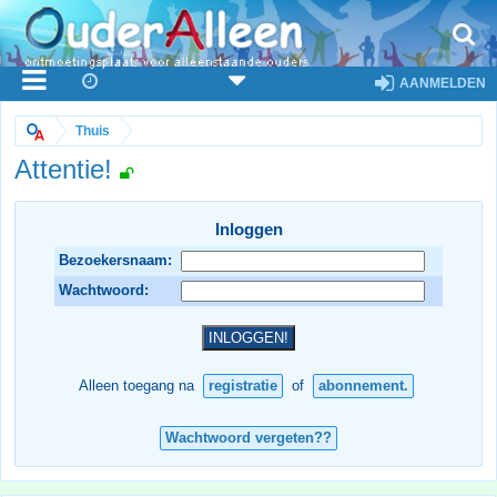
AANMELDEN
Thuis
Attentie!
Inloggen
Bezoekersnaam:
Wachtwoord:
Alleen toegang na
registratie
of
abonnement.
Wachtwoord vergeten??