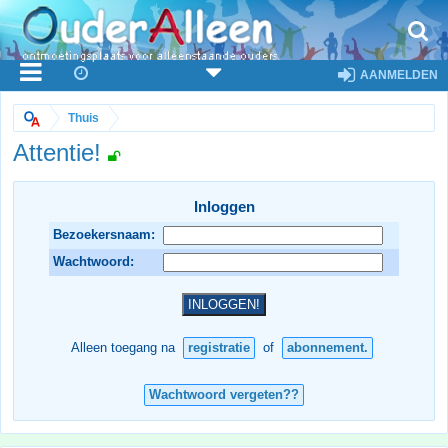
AANMELDEN
Thuis
Attentie!
Inloggen
Bezoekersnaam:
Wachtwoord:
Alleen toegang na
registratie
of
abonnement.
Wachtwoord vergeten??