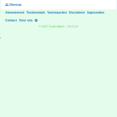
Sitemap
Abonnement
Testimonials
Voorwaarden
Disclaimer
Ingezonden
Contact
Over ons
© 2017 OuderAlleen - OA 3.3.0