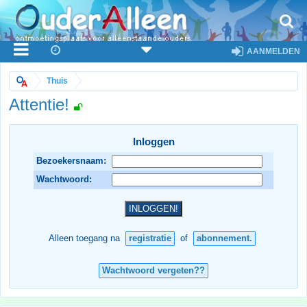
AANMELDEN
Thuis
Attentie!
Inloggen
Bezoekersnaam:
Wachtwoord:
Alleen toegang na
registratie
of
abonnement.
Wachtwoord vergeten??