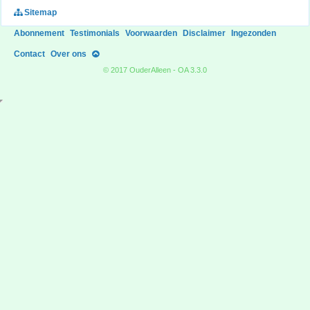
Sitemap
Abonnement
Testimonials
Voorwaarden
Disclaimer
Ingezonden
Contact
Over ons
© 2017 OuderAlleen - OA 3.3.0