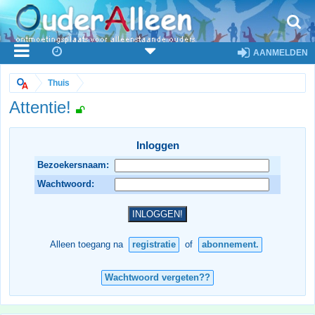
AANMELDEN
Thuis
Attentie!
Inloggen
Bezoekersnaam:
Wachtwoord:
Alleen toegang na
registratie
of
abonnement.
Wachtwoord vergeten??