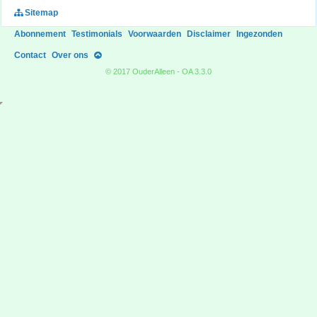
Sitemap
Abonnement
Testimonials
Voorwaarden
Disclaimer
Ingezonden
Contact
Over ons
© 2017 OuderAlleen - OA 3.3.0