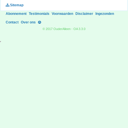
Sitemap
Abonnement
Testimonials
Voorwaarden
Disclaimer
Ingezonden
Contact
Over ons
© 2017 OuderAlleen - OA 3.3.0