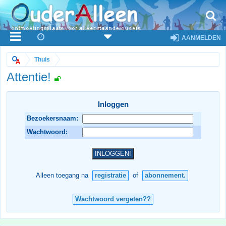
AANMELDEN
Thuis
Attentie!
Inloggen
Bezoekersnaam:
Wachtwoord:
Alleen toegang na
registratie
of
abonnement.
Wachtwoord vergeten??