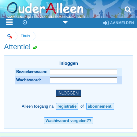
AANMELDEN
Thuis
Attentie!
Inloggen
Bezoekersnaam:
Wachtwoord:
Alleen toegang na
registratie
of
abonnement.
Wachtwoord vergeten??