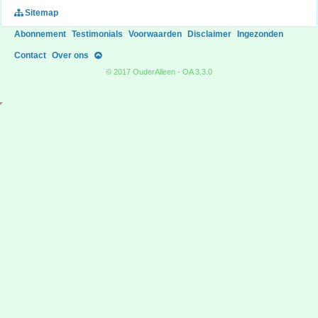
Sitemap
Abonnement
Testimonials
Voorwaarden
Disclaimer
Ingezonden
Contact
Over ons
© 2017 OuderAlleen - OA 3.3.0