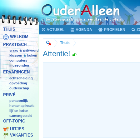
THUIS
ACTUEEL
AGENDA
PROFIELEN
Z
WELKOM
Thuis
PRAKTISCH
vraag & antwoord
Attentie!
klussen
koken
&
computers
ingezonden
ERVARINGEN
echtscheiding
opvoeding
ouderschap
PRIVÉ
persoonlijk
hersenspinsels
lijf en leden
samengesteld
OFF-TOPIC
UITJES
VAKANTIES