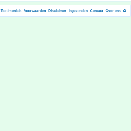
Testimonials
Voorwaarden
Disclaimer
Ingezonden
Contact
Over ons