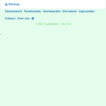
Sitemap
Abonnement
Testimonials
Voorwaarden
Disclaimer
Ingezonden
Contact
Over ons
© 2017 OuderAlleen - OA 3.3.0