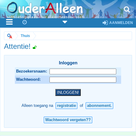
AANMELDEN
Thuis
Attentie!
Inloggen
Bezoekersnaam:
Wachtwoord:
Alleen toegang na
registratie
of
abonnement.
Wachtwoord vergeten??