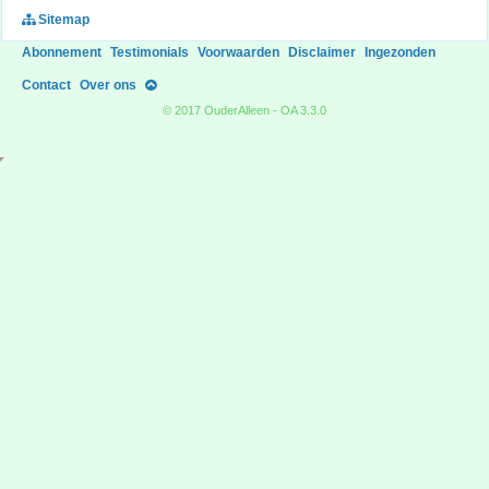
Sitemap
Abonnement
Testimonials
Voorwaarden
Disclaimer
Ingezonden
Contact
Over ons
© 2017 OuderAlleen - OA 3.3.0