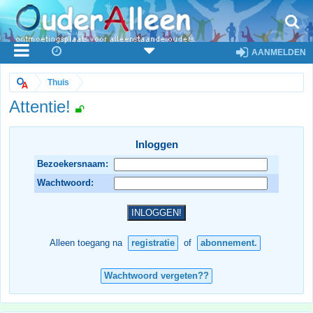
AANMELDEN
Thuis
Attentie!
Inloggen
Bezoekersnaam:
Wachtwoord:
Alleen toegang na
registratie
of
abonnement.
Wachtwoord vergeten??