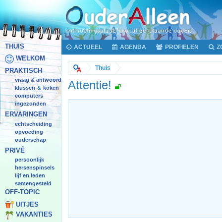
THUIS
ACTUEEL
AGENDA
PROFIELEN
Z
WELKOM
Thuis
PRAKTISCH
vraag & antwoord
Attentie!
klussen
koken
&
computers
ingezonden
ERVARINGEN
echtscheiding
opvoeding
ouderschap
PRIVÉ
persoonlijk
hersenspinsels
lijf en leden
samengesteld
OFF-TOPIC
UITJES
VAKANTIES