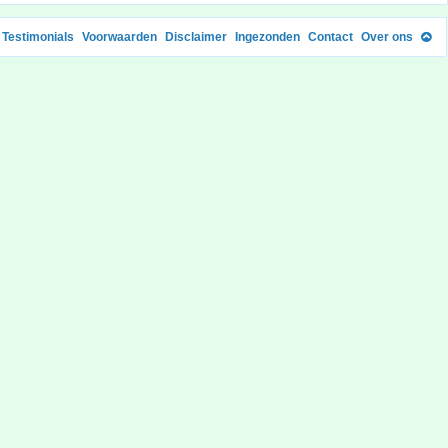
Testimonials
Voorwaarden
Disclaimer
Ingezonden
Contact
Over ons