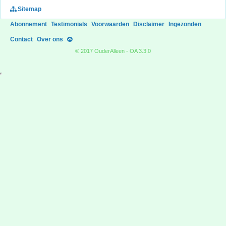
Sitemap
Abonnement
Testimonials
Voorwaarden
Disclaimer
Ingezonden
Contact
Over ons
© 2017 OuderAlleen - OA 3.3.0