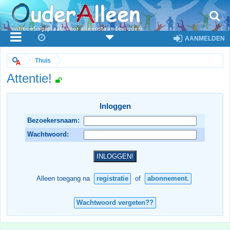
AANMELDEN
Thuis
Attentie!
Inloggen
Bezoekersnaam:
Wachtwoord:
Alleen toegang na
registratie
of
abonnement.
Wachtwoord vergeten??