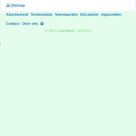
Sitemap
Abonnement
Testimonials
Voorwaarden
Disclaimer
Ingezonden
Contact
Over ons
© 2017 OuderAlleen - OA 3.3.0