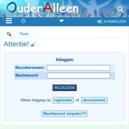
AANMELDEN
Thuis
Attentie!
Inloggen
Bezoekersnaam:
Wachtwoord:
Alleen toegang na
registratie
of
abonnement.
Wachtwoord vergeten??