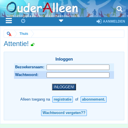
AANMELDEN
Thuis
Attentie!
Inloggen
Bezoekersnaam:
Wachtwoord:
Alleen toegang na
registratie
of
abonnement.
Wachtwoord vergeten??