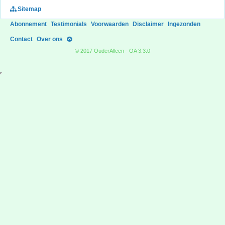
Sitemap
Abonnement
Testimonials
Voorwaarden
Disclaimer
Ingezonden
Contact
Over ons
© 2017 OuderAlleen - OA 3.3.0