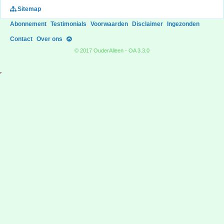
Sitemap
Abonnement
Testimonials
Voorwaarden
Disclaimer
Ingezonden
Contact
Over ons
© 2017 OuderAlleen - OA 3.3.0