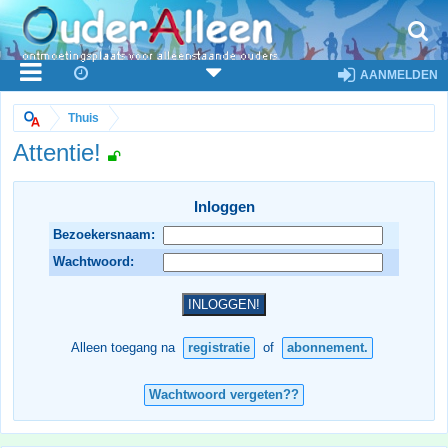
AANMELDEN
Thuis
Attentie!
Inloggen
Bezoekersnaam:
Wachtwoord:
Alleen toegang na
registratie
of
abonnement.
Wachtwoord vergeten??