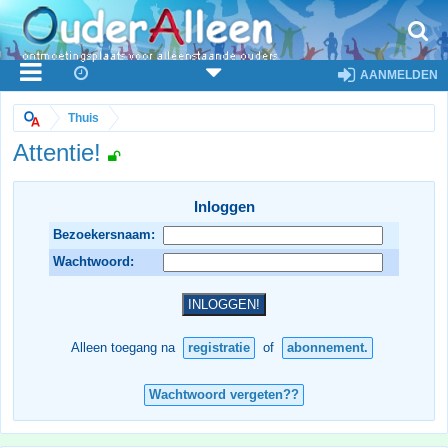
AANMELDEN
Thuis
Attentie!
Inloggen
Bezoekersnaam:
Wachtwoord:
Alleen toegang na
registratie
of
abonnement.
Wachtwoord vergeten??