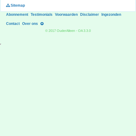
Sitemap
Abonnement
Testimonials
Voorwaarden
Disclaimer
Ingezonden
Contact
Over ons
© 2017 OuderAlleen - OA 3.3.0