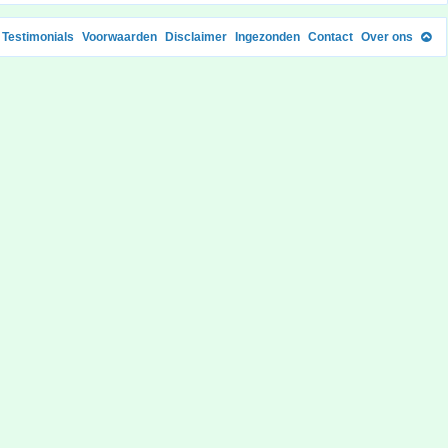
Testimonials
Voorwaarden
Disclaimer
Ingezonden
Contact
Over ons