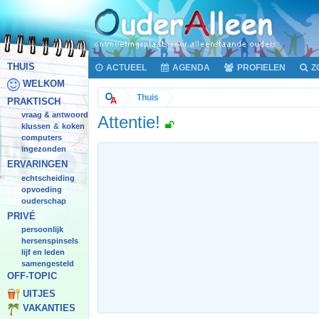
THUIS
ACTUEEL
AGENDA
PROFIELEN
Z
WELKOM
Thuis
PRAKTISCH
vraag & antwoord
Attentie!
klussen
koken
&
computers
ingezonden
ERVARINGEN
echtscheiding
opvoeding
ouderschap
PRIVÉ
persoonlijk
hersenspinsels
lijf en leden
samengesteld
OFF-TOPIC
UITJES
VAKANTIES