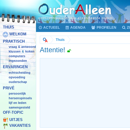
THUIS
ACTUEEL
AGENDA
PROFIELEN
Z
WELKOM
Thuis
PRAKTISCH
vraag & antwoord
Attentie!
klussen
koken
&
computers
ingezonden
ERVARINGEN
echtscheiding
opvoeding
ouderschap
PRIVÉ
persoonlijk
hersenspinsels
lijf en leden
samengesteld
OFF-TOPIC
UITJES
VAKANTIES