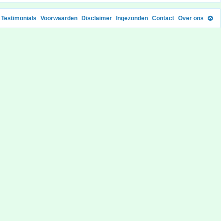
Testimonials
Voorwaarden
Disclaimer
Ingezonden
Contact
Over ons