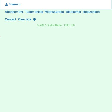
Sitemap
Abonnement
Testimonials
Voorwaarden
Disclaimer
Ingezonden
Contact
Over ons
© 2017 OuderAlleen - OA 3.3.0