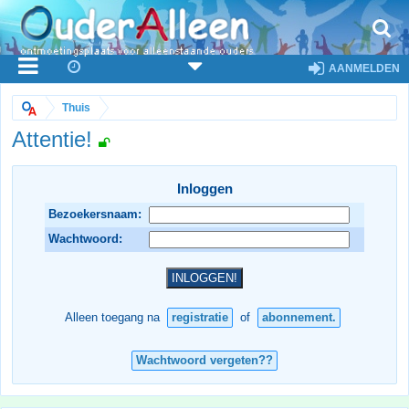
AANMELDEN
Thuis
Attentie!
Inloggen
Bezoekersnaam:
Wachtwoord:
Alleen toegang na
registratie
of
abonnement.
Wachtwoord vergeten??