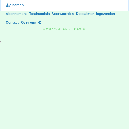
Sitemap
Abonnement
Testimonials
Voorwaarden
Disclaimer
Ingezonden
Contact
Over ons
© 2017 OuderAlleen - OA 3.3.0