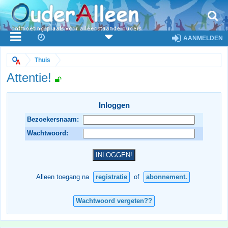
AANMELDEN
Thuis
Attentie!
Inloggen
Bezoekersnaam:
Wachtwoord:
Alleen toegang na
registratie
of
abonnement.
Wachtwoord vergeten??