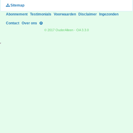
Sitemap
Abonnement
Testimonials
Voorwaarden
Disclaimer
Ingezonden
Contact
Over ons
© 2017 OuderAlleen - OA 3.3.0