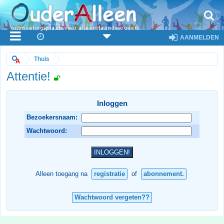
AANMELDEN
Thuis
Attentie!
Inloggen
Bezoekersnaam:
Wachtwoord:
Alleen toegang na
registratie
of
abonnement.
Wachtwoord vergeten??