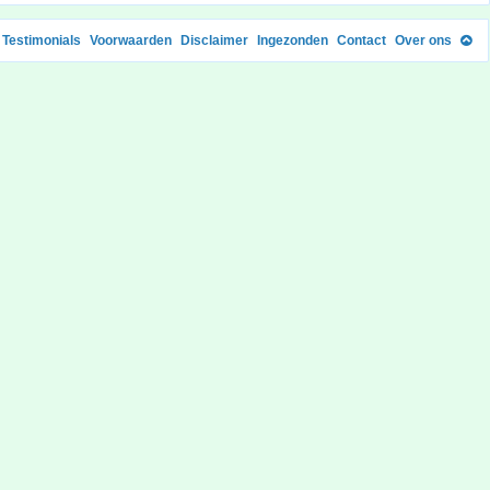
Testimonials
Voorwaarden
Disclaimer
Ingezonden
Contact
Over ons