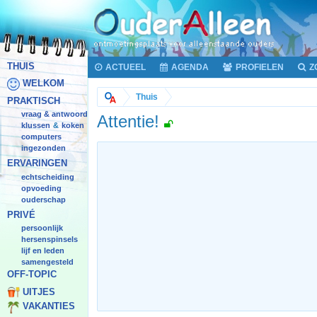
THUIS
ACTUEEL
AGENDA
PROFIELEN
Z
WELKOM
Thuis
PRAKTISCH
vraag & antwoord
Attentie!
klussen
koken
&
computers
ingezonden
ERVARINGEN
echtscheiding
opvoeding
ouderschap
PRIVÉ
persoonlijk
hersenspinsels
lijf en leden
samengesteld
OFF-TOPIC
UITJES
VAKANTIES