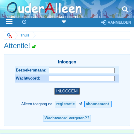
AANMELDEN
Thuis
Attentie!
Inloggen
Bezoekersnaam:
Wachtwoord:
Alleen toegang na
registratie
of
abonnement.
Wachtwoord vergeten??