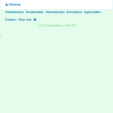
Sitemap
Abonnement
Testimonials
Voorwaarden
Disclaimer
Ingezonden
Contact
Over ons
© 2017 OuderAlleen - OA 3.3.0