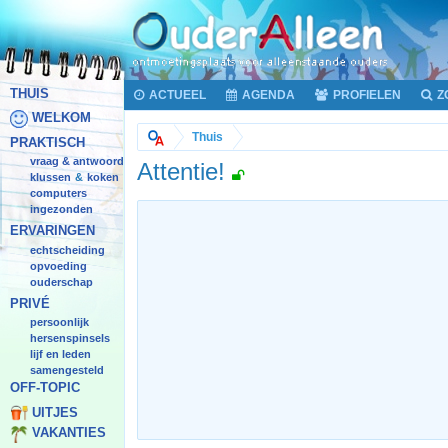
THUIS
ACTUEEL
AGENDA
PROFIELEN
Z
WELKOM
Thuis
PRAKTISCH
vraag & antwoord
Attentie!
klussen
koken
&
computers
ingezonden
ERVARINGEN
echtscheiding
opvoeding
ouderschap
PRIVÉ
persoonlijk
hersenspinsels
lijf en leden
samengesteld
OFF-TOPIC
UITJES
VAKANTIES