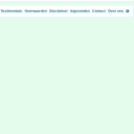
Testimonials
Voorwaarden
Disclaimer
Ingezonden
Contact
Over ons