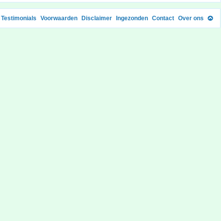
Testimonials
Voorwaarden
Disclaimer
Ingezonden
Contact
Over ons