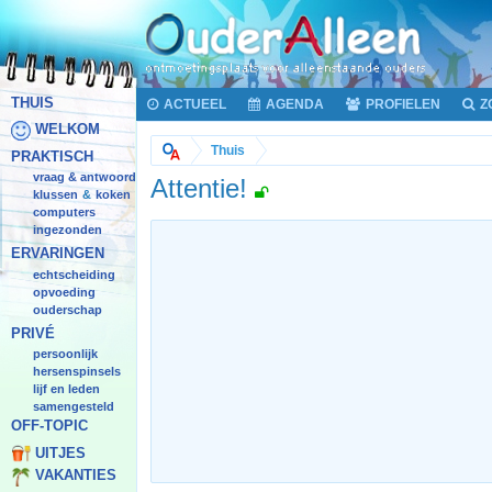
THUIS
ACTUEEL
AGENDA
PROFIELEN
Z
WELKOM
Thuis
PRAKTISCH
vraag & antwoord
Attentie!
klussen
koken
&
computers
ingezonden
ERVARINGEN
echtscheiding
opvoeding
ouderschap
PRIVÉ
persoonlijk
hersenspinsels
lijf en leden
samengesteld
OFF-TOPIC
UITJES
VAKANTIES