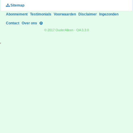
Sitemap
Abonnement
Testimonials
Voorwaarden
Disclaimer
Ingezonden
Contact
Over ons
© 2017 OuderAlleen - OA 3.3.0