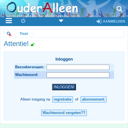
AANMELDEN
Thuis
Attentie!
Inloggen
Bezoekersnaam:
Wachtwoord:
Alleen toegang na
registratie
of
abonnement.
Wachtwoord vergeten??