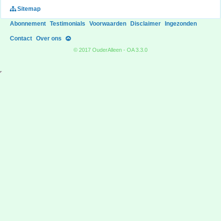
Sitemap
Abonnement
Testimonials
Voorwaarden
Disclaimer
Ingezonden
Contact
Over ons
© 2017 OuderAlleen - OA 3.3.0