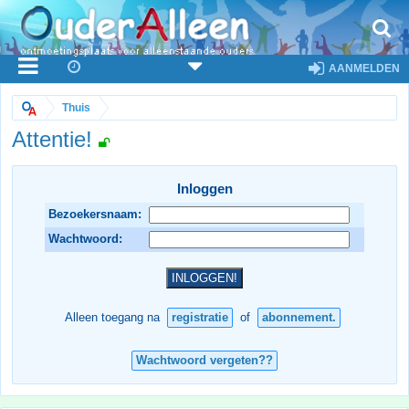
AANMELDEN
Thuis
Attentie!
Inloggen
Bezoekersnaam:
Wachtwoord:
Alleen toegang na
registratie
of
abonnement.
Wachtwoord vergeten??