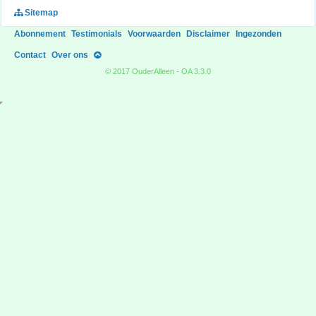
Sitemap
Abonnement
Testimonials
Voorwaarden
Disclaimer
Ingezonden
Contact
Over ons
© 2017 OuderAlleen - OA 3.3.0