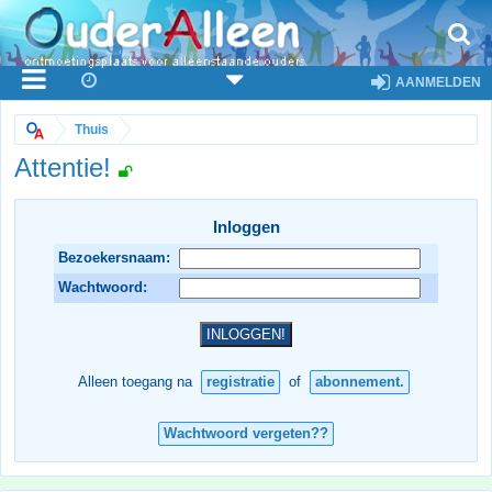
AANMELDEN
Thuis
Attentie!
Inloggen
Bezoekersnaam:
Wachtwoord:
Alleen toegang na
registratie
of
abonnement.
Wachtwoord vergeten??