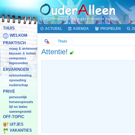
THUIS
ACTUEEL
AGENDA
PROFIELEN
Z
WELKOM
Thuis
PRAKTISCH
vraag & antwoord
Attentie!
klussen
koken
&
computers
ingezonden
ERVARINGEN
echtscheiding
opvoeding
ouderschap
PRIVÉ
persoonlijk
hersenspinsels
lijf en leden
samengesteld
OFF-TOPIC
UITJES
VAKANTIES