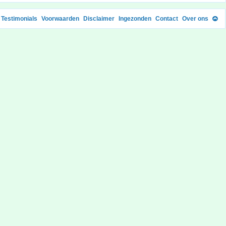
Testimonials
Voorwaarden
Disclaimer
Ingezonden
Contact
Over ons