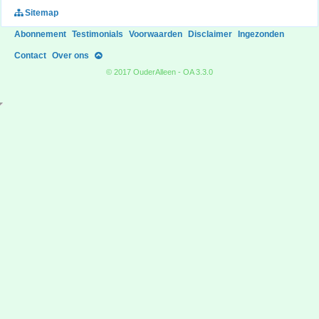
Sitemap
Abonnement
Testimonials
Voorwaarden
Disclaimer
Ingezonden
Contact
Over ons
© 2017 OuderAlleen - OA 3.3.0