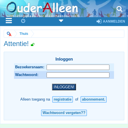
AANMELDEN
Thuis
Attentie!
Inloggen
Bezoekersnaam:
Wachtwoord:
Alleen toegang na
registratie
of
abonnement.
Wachtwoord vergeten??