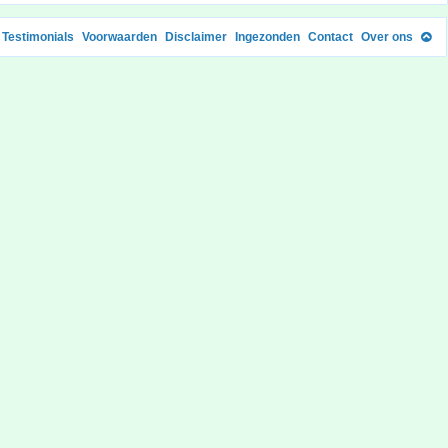
Testimonials
Voorwaarden
Disclaimer
Ingezonden
Contact
Over ons