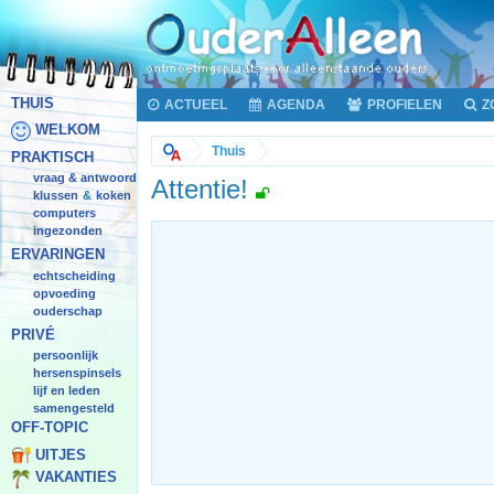
THUIS
ACTUEEL
AGENDA
PROFIELEN
Z
WELKOM
Thuis
PRAKTISCH
vraag & antwoord
Attentie!
klussen
koken
&
computers
ingezonden
ERVARINGEN
echtscheiding
opvoeding
ouderschap
PRIVÉ
persoonlijk
hersenspinsels
lijf en leden
samengesteld
OFF-TOPIC
UITJES
VAKANTIES